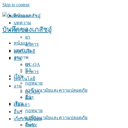
Skip to content
หน้าแรก
บทความ
บันทึกของเภสัชอู๋
สุขภาพ
ยา
หน้าแรก
อาหาร
บทความ
เทคโนโลยี
สุขภาพ
งาน
QC-QA
ยา
RA
อาหาร
เรียน
เทคโนโลยี
กฎหมาย
งาน
อาชีวอนามัยและความปลอดภัย
QC-QA
RA
อื่นๆ
เรียน
เรื่องเล่า
กฎหมาย
อื่นๆ
อาชีวอนามัยและความปลอดภัย
เกี่ยวกับผู้เขียน
Profile
อื่นๆ