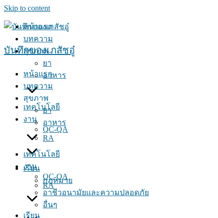
Skip to content
หน้าแรก
บทความ
บันทึกของเภสัชอู๋
สุขภาพ
ยา
หน้าแรก
อาหาร
บทความ
สุขภาพ
เทคโนโลยี
ยา
งาน
อาหาร
QC-QA
RA
เทคโนโลยี
งาน
เรียน
QC-QA
กฎหมาย
RA
อาชีวอนามัยและความปลอดภัย
อื่นๆ
เรียน