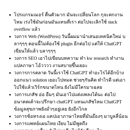
โปรแกรมเมอร์ ตื่นตัวมาก มันจะเปลี่ยนโลก กุจะตกงาน
ไหม เร่งใช้มันก่อนมันแทนที่เรา ต่อไปจะเลิกใช้ stack
overflow แล้ว
วงการ Web (WordPress) วันนี้ผมมานำเสนอเทคนิคใหม่ บ
ลาๆๆๆ ตอนนี้ไม่ต้องใช้ plugin อีกต่อไป แต่ให้ ChatGPT
เขียนให้แล้ว บลาๆๆๆ
วงการ SEO เอาไปเขียนบทความ ทำ kw research ทำงาน
แปลภาษา โอ้วววว งานสบายขึ้นเยอะ
วงการการตลาด วันนี้เราใช้ ChatGPT ทำอะไรได้อีกบ้าง
ออกแนว solution เยอะไปหมด ช่วยๆกันคิด ทำไรดี แต่เอา
ไปใช้แล้วเวิร์กขนาดไหน ยังไม่มีใครมาเฉลย
วงการเภสัช อ่อ อืมๆ มันเอาไปแต่งเพลงได้นะ ต่อไป
อนาคตเค้าจะปรึกษา chatGPT แทนเภสัชไหม ChatGPT
ข้อมูลสุขภาพยังมั่วๆอยู่เลย ยังอีกไกล
วงการซ้อทรงเอ แคปเอาภาษาไทยที่มันอ๊องๆ มาบูลลี่น้อน
วงการแพทย์แผนไทย เงียบ ไม่มีพูดถึง