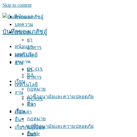
Skip to content
หน้าแรก
บทความ
บันทึกของเภสัชอู๋
สุขภาพ
ยา
หน้าแรก
อาหาร
บทความ
เทคโนโลยี
สุขภาพ
งาน
QC-QA
ยา
RA
อาหาร
เรียน
เทคโนโลยี
กฎหมาย
งาน
อาชีวอนามัยและความปลอดภัย
QC-QA
RA
อื่นๆ
เรียน
เรื่องเล่า
กฎหมาย
อื่นๆ
อาชีวอนามัยและความปลอดภัย
เกี่ยวกับผู้เขียน
Profile
อื่นๆ