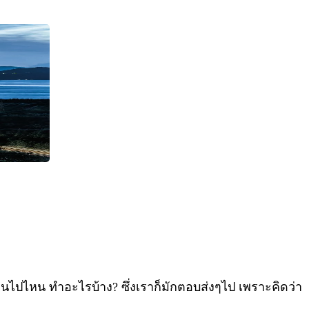
ยนไปไหน ทำอะไรบ้าง? ซึ่งเราก็มักตอบส่งๆไป เพราะคิดว่า