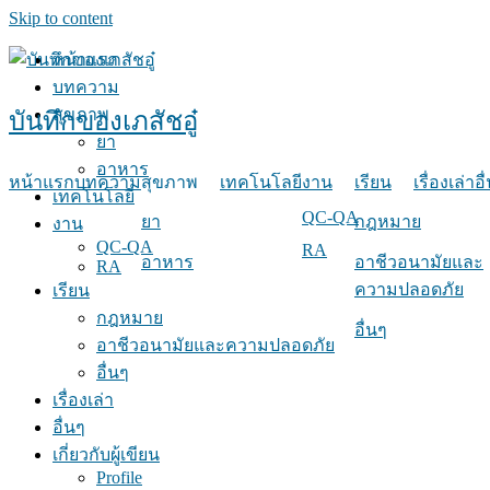
Skip to content
หน้าแรก
บทความ
สุขภาพ
บันทึกของเภสัชอู๋
ยา
อาหาร
หน้าแรก
บทความ
สุขภาพ
เทคโนโลยี
งาน
เรียน
เรื่องเล่า
อื
เทคโนโลยี
QC-QA
ยา
กฎหมาย
งาน
QC-QA
RA
อาหาร
อาชีวอนามัยและ
RA
ความปลอดภัย
เรียน
กฎหมาย
อื่นๆ
อาชีวอนามัยและความปลอดภัย
อื่นๆ
เรื่องเล่า
อื่นๆ
เกี่ยวกับผู้เขียน
Profile